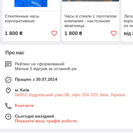
Стеклянные часы
Часы в стекле с логотипом
Экс
корпоративные
компании - настольная
корп
визитница
из л
"Пир
1 800
1 800
₴
₴
від
Про нас
Рейтинг не сформований
Менше 5 відгуків за останній рік
Працює з 30.07.2014
м. Київ
04053, Кудрявський узвіз 5Б, офіс 324-325, Київ, Україна
Контакти
Сьогодні вихідний
Показати весь графік роботи