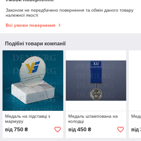
Законом не передбачено повернення та обмін даного товару
належної якості
Всі умови повернення
Подібні товари компанії
Медаль на підставці з
Медаль штампована на
Меда
мармуру
колодці
750
450
від
₴
від
₴
від