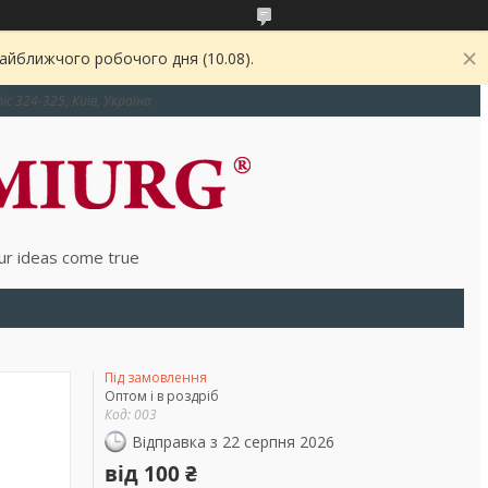
найближчого робочого дня (10.08).
іс 324-325, Київ, Україна
r ideas come true
Під замовлення
Оптом і в роздріб
Код:
003
Відправка з 22 серпня 2026
від
100 ₴