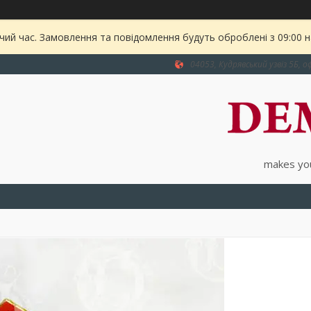
чий час. Замовлення та повідомлення будуть оброблені з 09:00 
04053, Кудрявський узвіз 5Б, оф
makes you