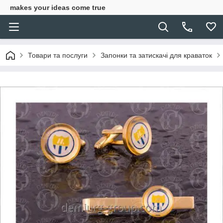
makes your ideas come true
Товари та послуги
Запонки та затискачі для краваток