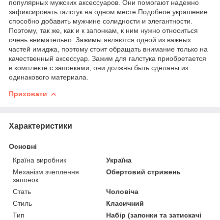
популярных мужских аксессуаров. Они помогают надежно
зафиксировать галстук на одном месте.Подобное украшение
способно добавить мужчине солидности и элегантности.
Поэтому, так же, как и к запонкам, к ним нужно относиться
очень внимательно. Зажимы являются одной из важных
частей имиджа, поэтому стоит обращать внимание только на
качественный аксессуар. Зажим для галстука приобретается
в комплекте с запонками, они должны быть сделаны из
одинакового материала.
Приховати
Характеристики
Основні
Країна виробник
Україна
Механізм зчеплення
Обертовий стрижень
запонок
Стать
Чоловіча
Стиль
Класичний
Тип
Набір (запонки та затискачі