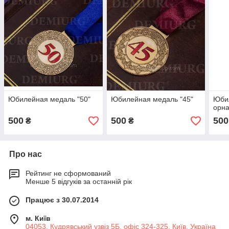
Юбилейная медаль "50"
Юбилейная медаль "45"
Юби
орна
500
500
500
₴
₴
Про нас
Рейтинг не сформований
Менше 5 відгуків за останній рік
Працює з 30.07.2014
м. Київ
04053, Кудрявський узвіз 5Б, офіс 324-325, Київ, Україна