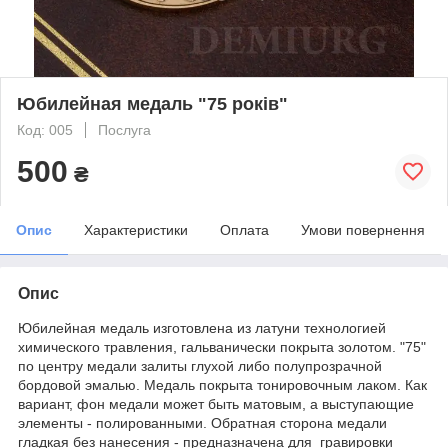
Юбилейная медаль "75 років"
Код: 005
Послуга
500
₴
Опис
Характеристики
Оплата
Умови повернення
Опис
Юбилейная медаль изготовлена из латуни технологией
химического травления, гальванически покрыта золотом. "75"
по центру медали залиты глухой либо полупрозрачной
бордовой эмалью. Медаль покрыта тонировочным лаком. Как
вариант, фон медали может быть матовым, а выступающие
элементы - полированными. Обратная сторона медали
гладкая без нанесения - предназначена для гравировки