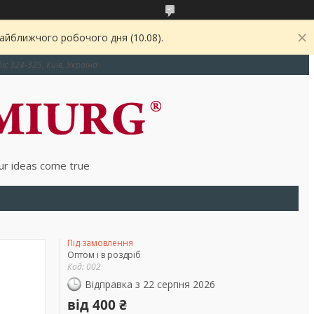
найближчого робочого дня (10.08).
іс 324-325, Київ, Україна
r ideas come true
Під замовлення
Оптом і в роздріб
Код:
002
Відправка з 22 серпня 2026
від
400 ₴