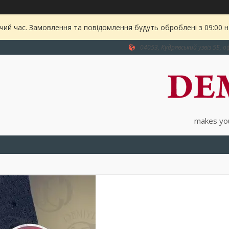
чий час. Замовлення та повідомлення будуть оброблені з 09:00 
04053, Кудрявський узвіз 5Б, оф
makes you