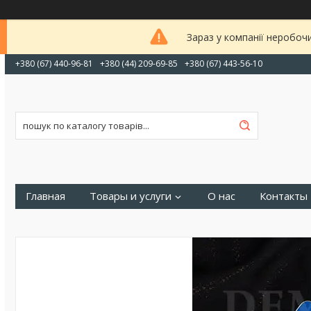
Зараз у компанії неробоч
+380 (67) 440-96-81
+380 (44) 209-69-85
+380 (67) 443-56-10
Главная
Товары и услуги
О нас
Контакты