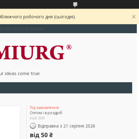
йближчого робочого дня (сьогодні).
іс 324-325, Київ, Україна
r ideas come true
Під замовлення
Оптом і в роздріб
Код:
009
Відправка з 21 серпня 2026
від
50 ₴