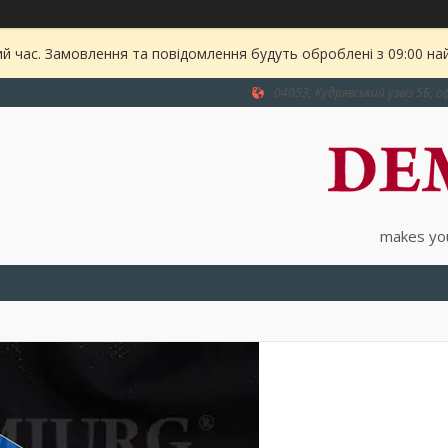
ий час. Замовлення та повідомлення будуть оброблені з 09:00 на
04053, Кудрявський узвіз 5Б, оф
makes you