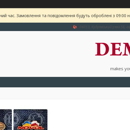
чий час. Замовлення та повідомлення будуть оброблені з 09:00 
04053, Кудрявський узвіз 5Б, оф
makes you