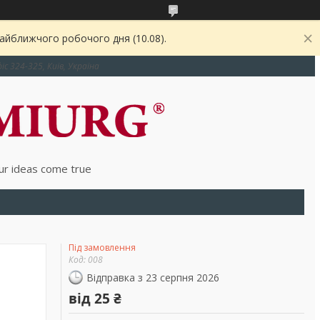
найближчого робочого дня (10.08).
іс 324-325, Київ, Україна
r ideas come true
Під замовлення
Код:
008
Відправка з 23 серпня 2026
від
25 ₴