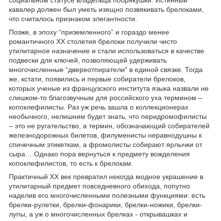
кавалер должен был уметь изящно позвякивать брелоками,
что считалось признаком элегантности.
Позже, в эпоху “приземленного” и гораздо менее
романтичного XX столетия брелоки получили чисто
утилитарное назначение и стали использоваться в качестве
подвески для ключей, позволяющей удерживать
многочисленные “двереотпиратели” в единой связке. Тогда
же, кстати, появились и первые собиратели брелоков,
которых ученые из французского института языка назвали не
слишком-то благозвучным для российского уха термином –
копоклефилисты. Раз уж речь зашла о коллекционерах
необычного, нелишним будет знать, что перидромофилисты
– это не ругательство, а термин, обозначающий собирателей
железнодорожных билетов, филуменисты неравнодушны к
спичечным этикеткам, а фромолисты собирают ярлычки от
сыра… Однако пора вернуться к предмету вожделения
копоклефилистов, то есть к брелокам.
Практичный XX век превратил некогда модное украшение в
утилитарный предмет повседневного обихода, попутно
наделив его многочисленными полезными функциями: есть
брелки-рулетки, брелки-фонарики, брелки-ножики, брелки-
лупы, а уж о многочисленных брелках - открывашках и