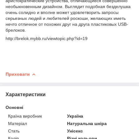
аристократические устройства, отличающиеся совершенно
необыкновенным дизайном. Выглядит подобная безделушка
очень солидно и вполне может удовлетворить запросы
серьезных людей и любителей роскоши, желающих иметь
нечто отличное от похожих друг на друга пластиковых USB-
брелоков.
http://brelok.mybb.ru/viewtopic.php?id=19
Приховати
Характеристики
Основні
Країна виробник
Україна
Матеріал
Натуральна шкіра
Стать
Унісекс
Колір
Різні кольори