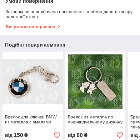
Умови повернення
Законом не передбачено повернення та обмін даного товару
належної якості
Всі умови повернення
Подібні товари компанії
Брелок для ключей BMW
Брелок из металла по
Брел
из металла с эмалями
индивидуальному дизайну
пря
печа
выпу
150
80
від
₴
від
₴
від
попл