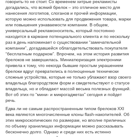
говорить-то не стоит. Со временем хитрые рекламисты
догадались, что всякий брелок – это отличное место для
нанесения логотипов, слоганов и прочей информации,
которую можно использовать для продвижения товара, марки
или повышения узнаваемости компании. В общем,
универсальный рекламоноситель, который постоянно
находится в кармане потенциального клиента и по нескольку
раз в день напоминает о существовании “замечательной
компании”, догадавшейся облагодетельствовать покупателя
“бесплатным подарком”. Впрочем, на этом история развития
брелоков не завершилась. Миниатюризация электроники
привела к тому, что некогда бывшие простым украшением
брелоки вдруг превратились в полноценные технически
сложные устройства, которые не только ублажают взор своего
владельца благородством форм и свидетельствуют о статусе
владельца, но и обладают массой весьма полезных функций.
Вот об этих-то “мини- и микрогаджетах” сегодня и пойдет
речь.
Едва ли не самым распространенным типом брелоков XXI
века являются многочисленные клоны flash-накопителей. Об
этих микроскопических по размерам, но вполне приличных
по объему хранилищах информации можно рассказывать
бесконечно долго. Однако и среди них есть истинно