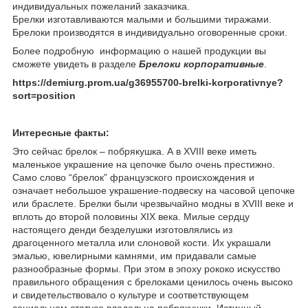
индивидуальных пожеланий заказчика.
Брелки изготавливаются малыми и большими тиражами.
Брелоки производятся в индивидуально оговоренные сроки.
Более подробную информацию о нашей продукции вы
сможете увидеть в разделе
Брелоки корпоративные
.
https://demiurg.prom.ua/g36955700-brelki-korporativnye?
sort=position
Интересные факты:
Это сейчас брелок – побрякушка. А в ХVIII веке иметь
маленькое украшение на цепочке было очень престижно.
Само слово “брелок” французского происхождения и
означает небольшое украшение-подвеску на часовой цепочке
или браслете. Брелки были чрезвычайно модны в XVIII веке и
вплоть до второй половины XIX века. Милые сердцу
настоящего денди безделушки изготовлялись из
драгоценного металла или слоновой кости. Их украшали
эмалью, ювелирными камнями, им придавали самые
разнообразные формы. При этом в эпоху рококо искусство
правильного обращения с брелоками ценилось очень высоко
и свидетельствовало о культуре и соответствующем
социальном статусе владельца побрякушки. Истинный