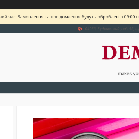
чий час. Замовлення та повідомлення будуть оброблені з 09:00 
04053, Кудрявський узвіз 5Б, оф
makes you