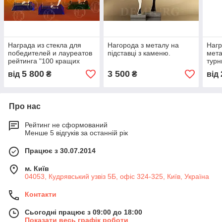
Награда из стекла для
Нагорода з металу на
Нагр
победителей и лауреатов
підставці з каменю.
мета
рейтинга "100 кращих
турн
товарів України"
5 800
3 500
від
₴
₴
від
Про нас
Рейтинг не сформований
Менше 5 відгуків за останній рік
Працює з 30.07.2014
м. Київ
04053, Кудрявський узвіз 5Б, офіс 324-325, Київ, Україна
Контакти
Сьогодні працює з 09:00 до 18:00
Показати весь графік роботи