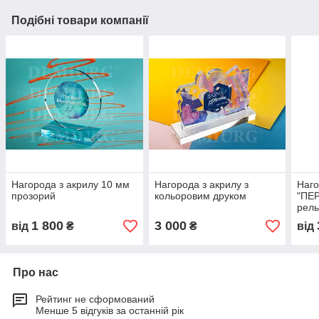
Подібні товари компанії
Нагорода з акрилу 10 мм
Нагорода з акрилу з
Наго
прозорий
кольоровим друком
"ПЕ
рел
еле
1 800
3 000
від
₴
₴
від
Про нас
Рейтинг не сформований
Менше 5 відгуків за останній рік