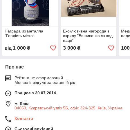
Награда из металла
Ексклюзивна нагорода з
Меда
"Гордість міста"
акрилу "Вишиванка як код
подс
нації"
1 000
3 000
100
від
₴
₴
Про нас
Рейтинг не сформований
Менше 5 відгуків за останній рік
Працює з 30.07.2014
м. Київ
04053, Кудрявський узвіз 5Б, офіс 324-325, Київ, Україна
Контакти
Сьогодні вихідний