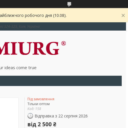
найближчого робочого дня (10.08).
іс 324-325, Київ, Україна
r ideas come true
Під замовлення
Тільки оптом
Код:
158
Відправка з 22 серпня 2026
від
2 500 ₴