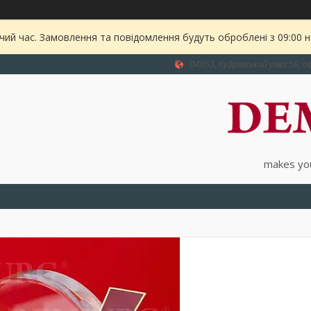
чий час. Замовлення та повідомлення будуть оброблені з 09:00 
04053, Кудрявський узвіз 5Б, оф
makes you